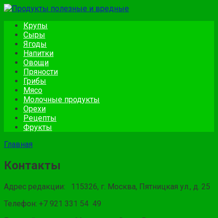
Перейти
к
Крупы
контенту
Сыры
Ягоды
Напитки
Овощи
Пряности
Грибы
Мясо
Молочные продукты
Орехи
Рецепты
Фрукты
Главная
Контакты
Адрес редакции: 115326, г. Москва, Пятницкая ул., д. 25
Телефон: +7 921 331 54 49