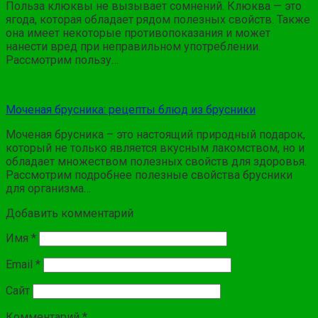
Польза клюквы не вызывает сомнений. Клюква — это
ягода, которая обладает рядом полезных свойств. Также
она имеет некоторые противопоказания и может
нанести вред при неправильном употреблении.
Рассмотрим пользу…
Моченая брусника: рецепты блюд из брусники
Моченая брусника – это настоящий природный подарок,
который не только является вкусным лакомством, но и
обладает множеством полезных свойств для здоровья.
Рассмотрим подробнее полезные свойства брусники
для организма…
Добавить комментарий
Имя
*
Email
*
Сайт
Комментарий
*