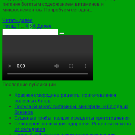
питания богатым содержанием витаминов и
микроэлементов. Попробуем сегодня…
Читать далее
Пагинация
Назад
1
…
4
5
6
Далее
записей
Поиск:
Последние публикации
Красная смородина: рецепты приготовления
полезных блюд
Польза бананов: витамины, минералы и блюда из
бананов
Сушеные грибы: польза и рецепты приготовления
Сельдерей: польза для здоровья. Рецепты салатов
из сельдерея