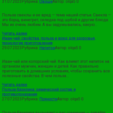
31.07.2023
Рубрика:
Овощи
Автор:
olqa5
0
Польза свеклы и ее вред — тема нашей статьи. Свекла —
это борщ, винегрет, селедка под шубой и другие блюда.
Мы их очень любим. А вы задумывались, какую…
Читать далее
Иван-чай: свойства, польза и вред для здоровья,
технология приготовления
29.07.2023
Рубрика:
Напитки
Автор:
olqa5
0
Иван-чай или копорский чай. Как влияет этот напиток на
организм мужчин, женщин и детей. Как правильно
приготовить в домашних условиях, чтобы сохранить все
полезные свойства. В чем польза…
Читать далее
Польза базилика: химический состав и
противопоказания
27.07.2023
Рубрика:
Пряности
Автор:
olqa5
0
Польза базилика вызывает у вас сомнение — давайте