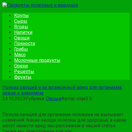
Перейти
к
Крупы
контенту
Сыры
Ягоды
Напитки
Овощи
Пряности
Грибы
Мясо
Молочные продукты
Орехи
Рецепты
Фрукты
Польза овощей и их возможный вред для организма:
новое о знакомом
24.10.2023
Рубрика:
Овощи
Автор:
olqa5
0
Польза овощей для организма человека не вызывает
сомнений. Какие овощи полезны для здоровья, а какие
могут нанести вред мы расскажем в нашей статье.
Также мы приготовили для вас…